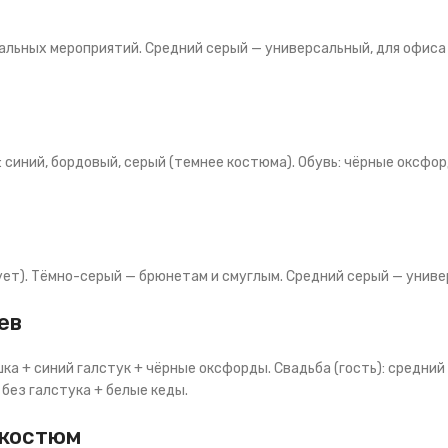
альных мероприятий. Средний серый — универсальный, для офиса 
к: синий, бордовый, серый (темнее костюма). Обувь: чёрные оксфо
ет). Тёмно-серый — брюнетам и смуглым. Средний серый — униве
ев
ка + синий галстук + чёрные оксфорды. Свадьба (гость): средний
без галстука + белые кеды.
 костюм