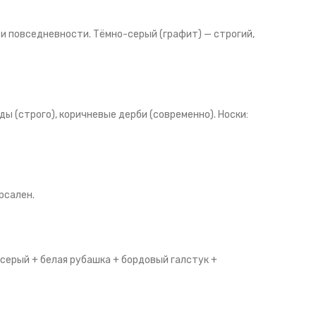
и повседневности. Тёмно-серый (графит) — строгий,
рды (строго), коричневые дерби (современно). Носки:
рсален.
 серый + белая рубашка + бордовый галстук +