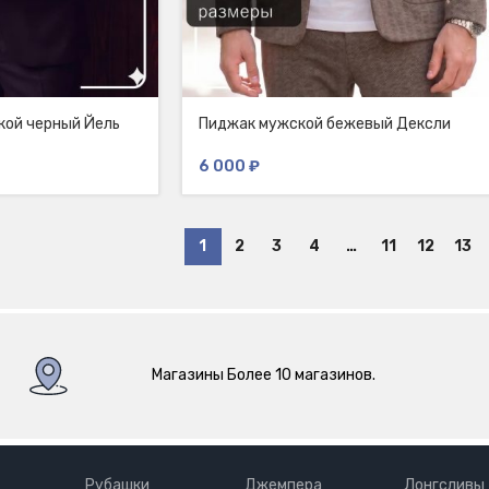
кой черный Йель
Пиджак мужской бежевый Дексли
6 000
₽
1
2
3
4
…
11
12
13
Магазины Более 10 магазинов.
Рубашки
Джемпера
Лонгсливы