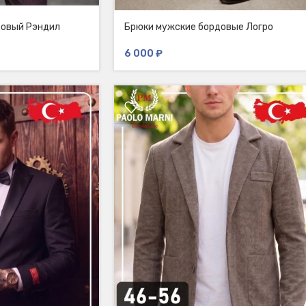
довый Рэндил
Брюки мужские бордовые Логро
6 000
₽