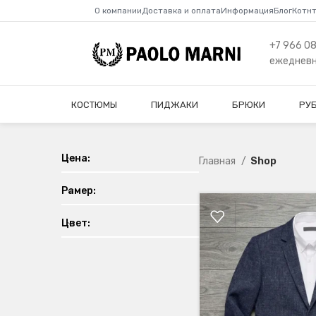
О компании
Доставка и оплата
Информация
Блог
Котн
+7 966 0
ежедневно
КОСТЮМЫ
ПИДЖАКИ
БРЮКИ
РУ
Цена:
Главная
Shop
Рамер:
Цвет: