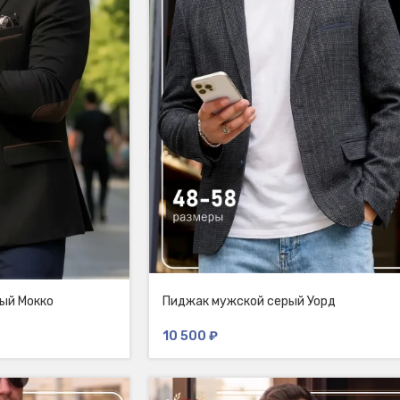
ый Мокко
Пиджак мужской серый Уорд
10 500
₽