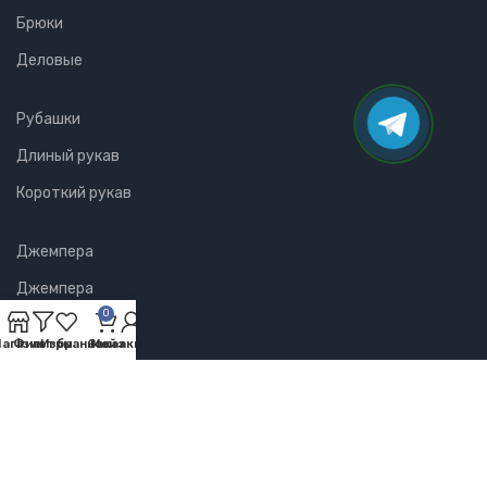
Брюки
Деловые
Рубашки
Длиный рукав
Короткий рукав
Джемпера
Джемпера
0
агазин
Фильтры
Избранное
Заказ
Мой аккаунт
Лонгсливы
Лонгсливы
Юбки
Юбки