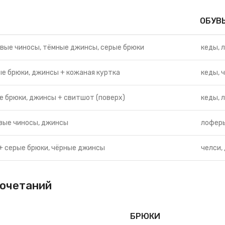
ОБУВ
евые чиносы, тёмные джинсы, серые брюки
кеды, 
ые брюки, джинсы + кожаная куртка
кеды, 
е брюки, джинсы + свитшот (поверх)
кеды, 
вые чиносы, джинсы
лоферы
+ серые брюки, чёрные джинсы
челси,
сочетаний
БРЮКИ