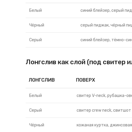
Белый
синий блейзер, серый пи
Чёрный
серый пиджак, чёрный п
Серый
синий блейзер, тёмно-си
Лонгслив как слой (под свитер 
ЛОНГСЛИВ
ПОВЕРХ
Белый
свитер V-neck, рубашка-ов
Серый
свитер crew neck, свитшот
Чёрный
кожаная куртка, джинсовая