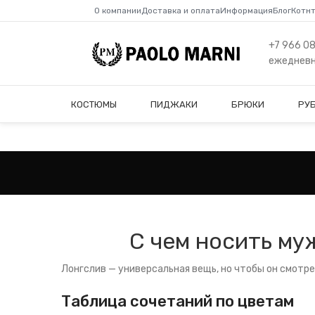
О компании
Доставка и оплата
Информация
Блог
Котн
+7 966 0
ежедневно
КОСТЮМЫ
ПИДЖАКИ
БРЮКИ
РУ
С чем носить му
Лонгслив — универсальная вещь, но чтобы он смотре
Таблица сочетаний по цветам