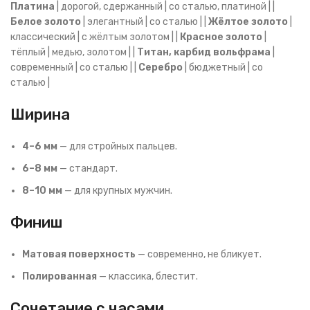
Платина
| дорогой, сдержанный | со сталью, платиной | |
Белое золото
| элегантный | со сталью | |
Жёлтое золото
|
классический | с жёлтым золотом | |
Красное золото
|
тёплый | медью, золотом | |
Титан, карбид вольфрама
|
современный | со сталью | |
Серебро
| бюджетный | со
сталью |
Ширина
4–6 мм
— для стройных пальцев.
6–8 мм
— стандарт.
8–10 мм
— для крупных мужчин.
Финиш
Матовая поверхность
— современно, не бликует.
Полированная
— классика, блестит.
Сочетание с часами