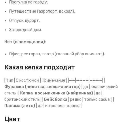
Прогулка по городу.
Путешествие (аэропорт, вокзал).
Отпуск, курорт.
Загородный дом.
Нет (в помещении):
Офис, ресторан, театр (головной убор снимают).
Какая кепка подходит
| Тип | С костюмом | Примечание | |——|————|————| |
Фуражка (пилотка, кепка-авиатор)
| да | классический
стиль | |
Кепка-восьмиклинка (найденная)
| да |
британский стиль | |
Бейсболка
| редко | только casual | |
Панама (лето)
| да | из соломы, хлопка |
Цвет