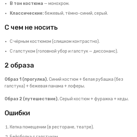
В тон костюма
— монохром.
Классические:
бежевый, тёмно-синий, серый.
С чем не носить
С чёрным костюмом (слишком контрастно).
С галстуком (головной убор и галстук — диссонанс).
2 образа
Образ 1 (прогулка).
Синий костюм + белая рубашка (без
галстука) + бежевая панама + лоферы.
Образ 2 (путешествие).
Серый костюм + фуражка + кеды.
Ошибки
Кепка помещении (в ресторане, театре).
Бейсболка с галстуком.