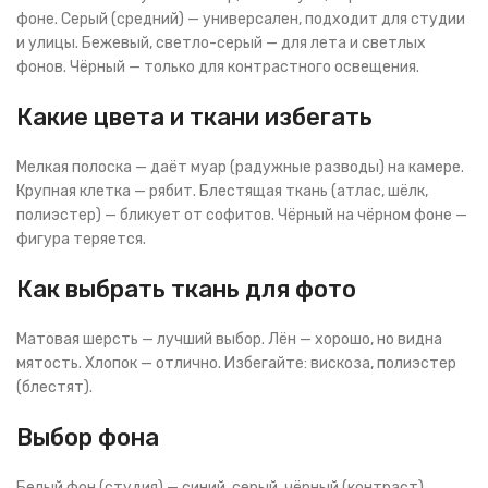
фоне. Серый (средний) — универсален, подходит для студии
и улицы. Бежевый, светло-серый — для лета и светлых
фонов. Чёрный — только для контрастного освещения.
Какие цвета и ткани избегать
Мелкая полоска — даёт муар (радужные разводы) на камере.
Крупная клетка — рябит. Блестящая ткань (атлас, шёлк,
полиэстер) — бликует от софитов. Чёрный на чёрном фоне —
фигура теряется.
Как выбрать ткань для фото
Матовая шерсть — лучший выбор. Лён — хорошо, но видна
мятость. Хлопок — отлично. Избегайте: вискоза, полиэстер
(блестят).
Выбор фона
Белый фон (студия) — синий, серый, чёрный (контраст).