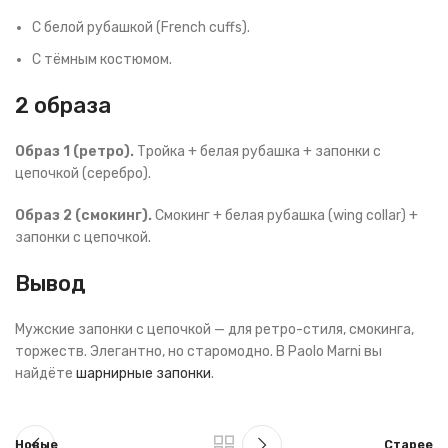
С белой рубашкой (French cuffs).
С тёмным костюмом.
2 образа
Образ 1 (ретро).
Тройка + белая рубашка + запонки с
цепочкой (серебро).
Образ 2 (смокинг).
Смокинг + белая рубашка (wing collar) +
запонки с цепочкой.
Вывод
Мужские запонки с цепочкой — для ретро-стиля, смокинга,
торжеств. Элегантно, но старомодно. В Paolo Marni вы
найдёте
шарнирные запонки
.
Новые
Старее