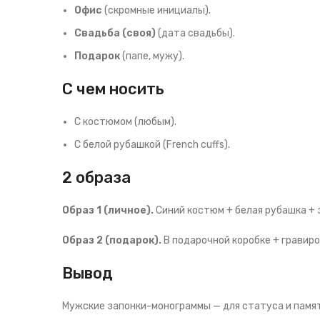
Офис
(скромные инициалы).
Свадьба (своя)
(дата свадьбы).
Подарок
(папе, мужу).
С чем носить
С костюмом (любым).
С белой рубашкой (French cuffs).
2 образа
Образ 1 (личное).
Синий костюм + белая рубашка + 
Образ 2 (подарок).
В подарочной коробке + гравиро
Вывод
Мужские запонки-монограммы — для статуса и памяти