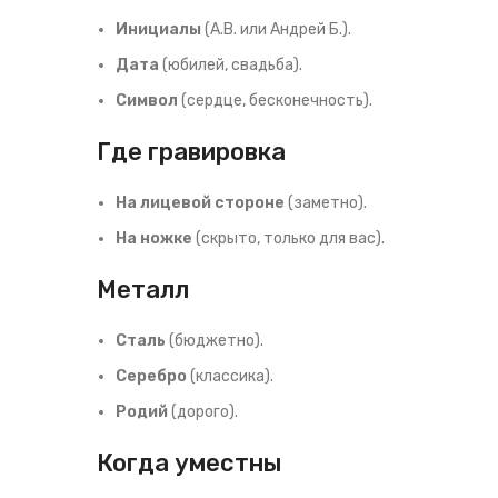
Инициалы
(A.B. или Андрей Б.).
Дата
(юбилей, свадьба).
Символ
(сердце, бесконечность).
Где гравировка
На лицевой стороне
(заметно).
На ножке
(скрыто, только для вас).
Металл
Сталь
(бюджетно).
Серебро
(классика).
Родий
(дорого).
Когда уместны