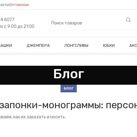
такты
Оптовикам
84 6077
 с 9:00 до 21:00
БАШКИ
ДЖЕМПЕРА
ЛОНГСЛИВЫ
ЮБКИ
АК
Блог
БЛОГ
запонки-монограммы: персо
аем, как их заказать и носить.