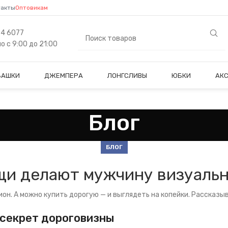
такты
Оптовикам
84 6077
 с 9:00 до 21:00
БАШКИ
ДЖЕМПЕРА
ЛОНГСЛИВЫ
ЮБКИ
АК
Блог
БЛОГ
щи делают мужчину визуаль
он. А можно купить дорогую — и выглядеть на копейки. Рассказы
 секрет дороговизны