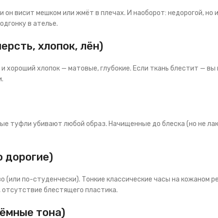
 он висит мешком или жмёт в плечах. И наоборот: недорогой, но
одгонку в ателье.
ерсть, хлопок, лён)
и хороший хлопок — матовые, глубокие. Если ткань блестит — вы 
.
ные туфли убивают любой образ. Начищенные до блеска (но не ла
о дорогие)
(или по-студенчески). Тонкие классические часы на кожаном рем
, отсутствие блестящего пластика.
тёмные тона)