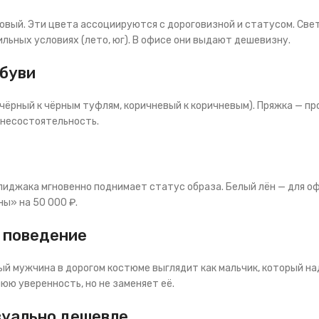
довый. Эти цвета ассоциируются с дороговизной и статусом. Све
ильных условиях (лето, юг). В офисе они выдают дешевизну.
обуви
чёрный к чёрным туфлям, коричневый к коричневым). Пряжка — пр
 несостоятельность.
пиджака мгновенно поднимает статус образа. Белый лён — для оф
ны» на 50 000 ₽.
е поведение
лый мужчина в дорогом костюме выглядит как мальчик, который н
юю уверенность, но не заменяет её.
зуально дешевле