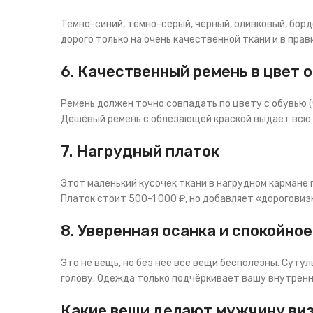
Тёмно-синий, тёмно-серый, чёрный, оливковый, бор
дорого только на очень качественной ткани и в прав
6. Качественный ремень в цвет 
Ремень должен точно совпадать по цвету с обувью (
Дешёвый ремень с облезающей краской выдаёт всю
7. Нагрудный платок
Этот маленький кусочек ткани в нагрудном кармане 
Платок стоит 500-1 000 ₽, но добавляет «дороговиз
8. Уверенная осанка и спокойно
Это не вещь, но без неё все вещи бесполезны. Суту
голову. Одежда только подчёркивает вашу внутренн
Какие вещи делают мужчину ви