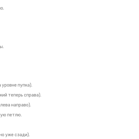
о.
ы.
 уровне пупка).
кий теперь справа).
лева направо).
ную петлю.
но уже сзади).