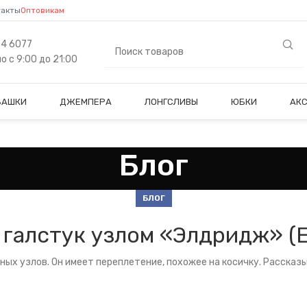
такты
Оптовикам
84 6077
 с 9:00 до 21:00
БАШКИ
ДЖЕМПЕРА
ЛОНГСЛИВЫ
ЮБКИ
АК
Блог
БЛОГ
 галстук узлом «Элдридж» (E
ых узлов. Он имеет переплетение, похожее на косичку. Рассказы