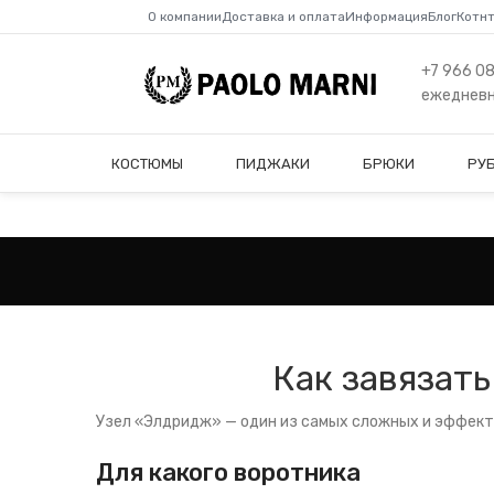
О компании
Доставка и оплата
Информация
Блог
Котн
+7 966 0
ежедневно
КОСТЮМЫ
ПИДЖАКИ
БРЮКИ
РУ
Как завязать
Узел «Элдридж» — один из самых сложных и эффектн
Для какого воротника