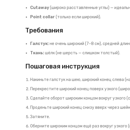
Cutaway
(широко расставленные углы) — идеальн
Point collar
(только если широкий).
Требования
Галстук:
не очень широкий (7–8 см), средней длин
Ткань:
шёлк (не шерсть — слишком толстый).
Пошаговая инструкция
Накиньте галстук на шею, широкий конец слева (на
Перекрестите широкий конец поверх узкого (широ
Сделайте оборот широким концом вокруг узкого (с
Проденьте широкий конец снизу вверх через шей
Затяните.
Оберните широким концом ещё раз вокруг узкого (