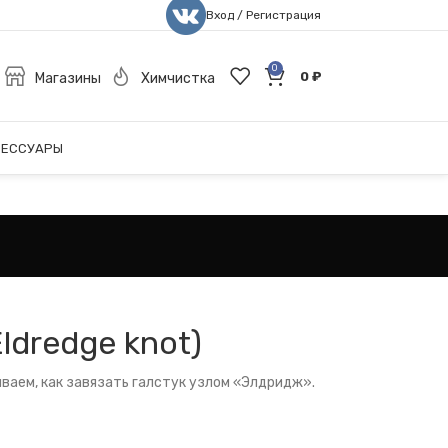
Вход / Регистрация
0
0
₽
Магазины
Химчистка
СЕССУАРЫ
ldredge knot)
ваем, как завязать галстук узлом «Элдридж».