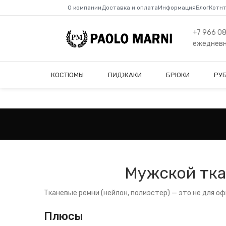
О компании
Доставка и оплата
Информация
Блог
Котн
+7 966 0
ежедневно
КОСТЮМЫ
ПИДЖАКИ
БРЮКИ
РУ
Мужской тка
Тканевые ремни (нейлон, полиэстер) — это не для офи
Плюсы