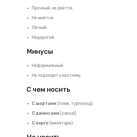
Прочный, не рвётся.
Не мнётся.
Лёгкий.
Недорогой.
Минусы
Неформальный.
Не подходит к костюму.
С чем носить
С шортами
(пляж, турпоход).
С джинсами
(casual).
С карго
(милитари).