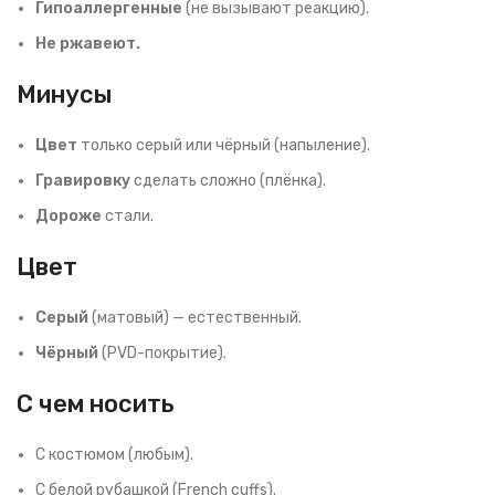
Гипоаллергенные
(не вызывают реакцию).
Не ржавеют.
Минусы
Цвет
только серый или чёрный (напыление).
Гравировку
сделать сложно (плёнка).
Дороже
стали.
Цвет
Серый
(матовый) — естественный.
Чёрный
(PVD-покрытие).
С чем носить
С костюмом (любым).
С белой рубашкой (French cuffs).