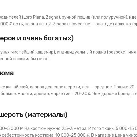
одителей (Loro Piana, Zegna), ручной пошив (или полуручной), иде
00 ₽ есть, но она не в 2-3 раза в качестве — она в деталях, кот
еров и очень богатых)
унья, чистейший кашемир), индивидуальный пошив (bespoke), имя бр
евной носки избыточно.
тюма
е китайской, хлопок дешевле шерсти, лён — среднее. Пошив: 20-
 больше. Налоги, аренда, маркетинг: 20-30%. Чем дороже бренд, т
 шерсть (материалы)
0-5 000 ₽. На костюм нужно 2,5-3 метра. Итого ткань: 5 000-15 0
 себестоимость костюма: 10 000-25 000 ₽. В магазине цена умнож