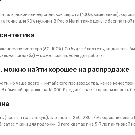
₽
 итальянской или европейской шерсти (100%, камвольная), хорош
таточно для 90% мужчин. В Paolo Marni такие цены с бесплатной 
 синтетика
ржанием полиэстера (60-100%). Он будет блестеть, не дышать, б
съёмная свадьба) — может сойти, но не для работы.
т, можно найти хорошее на распродаже
сти, но чаще всего — китайского производства, менее качестве
 В обычной продаже за 15 000 ₽ редко бывает хорошая шерсть бе
ина
ь (часто итальянскую), плотность 250-280 г/м², хороший пошив 
 запас ткани для подгонки. Этого хватает на 5-7 лет активной н