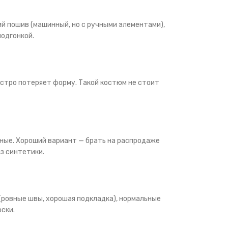
ий пошив (машинный, но с ручными элементами),
подгонкой.
ыстро потеряет форму. Такой костюм не стоит
нные. Хороший вариант — брать на распродаже
з синтетики.
(ровные швы, хорошая подкладка), нормальные
оски.