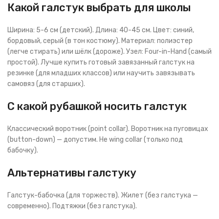
Какой галстук выбрать для школы
Ширина: 5-6 см (детский). Длина: 40-45 см. Цвет: синий,
бордовый, серый (в тон костюму). Материал: полиэстер
(легче стирать) или шёлк (дороже). Узел: Four-in-Hand (самый
простой). Лучше купить готовый завязанный галстук на
резинке (для младших классов) или научить завязывать
самовяз (для старших).
С какой рубашкой носить галстук
Классический воротник (point collar). Воротник на пуговицах
(button-down) — допустим. Не wing collar (только под
бабочку).
Альтернативы галстуку
Галстук-бабочка (для торжеств). Жилет (без галстука —
современно). Подтяжки (без галстука).