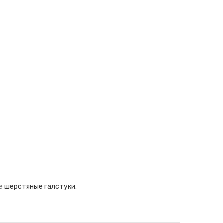
те
шерстяные галстуки
.