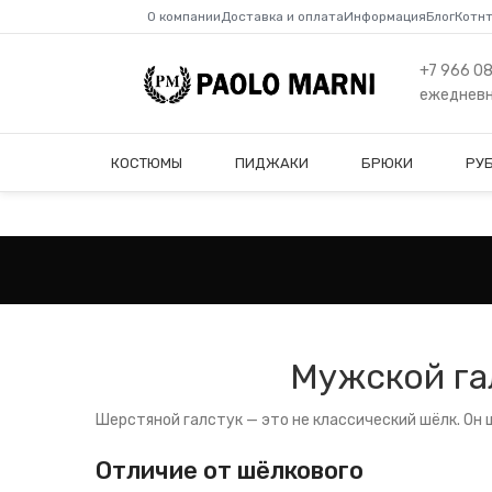
О компании
Доставка и оплата
Информация
Блог
Котн
+7 966 0
ежедневно
КОСТЮМЫ
ПИДЖАКИ
БРЮКИ
РУ
Мужской гал
Шерстяной галстук — это не классический шёлк. Он ш
Отличие от шёлкового