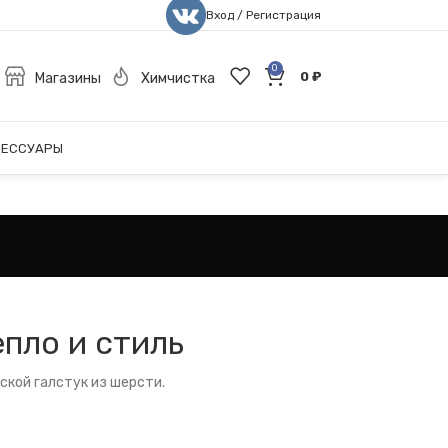
Вход / Регистрация
0
0
₽
Магазины
Химчистка
СЕССУАРЫ
епло и стиль
ской галстук из шерсти.