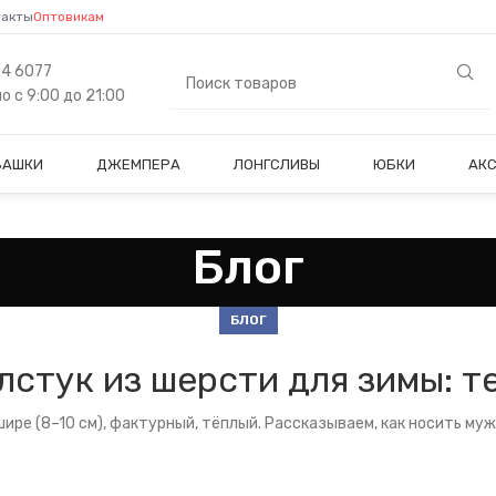
такты
Оптовикам
84 6077
 с 9:00 до 21:00
БАШКИ
ДЖЕМПЕРА
ЛОНГСЛИВЫ
ЮБКИ
АК
Блог
БЛОГ
стук из шерсти для зимы: т
ире (8–10 см), фактурный, тёплый. Рассказываем, как носить муж