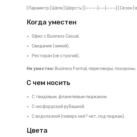
| Параметр | Шёлк | Шерсть | |———-|——|———| | Сезон | вес
Когда уместен
Офис с Business Casual.
Свидание (зимой).
Ресторан (не строгий).
Не уместен:
Business Formal, переговоры, похороны.
С чем носить
С твидовым, фланелевым пиджаком.
С оксфордской рубашкой.
С водолазкой (поверх неё? нет, под пиджак).
Цвета