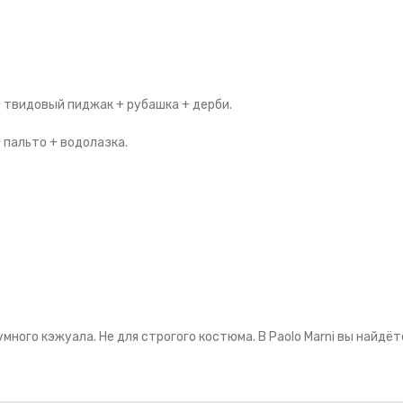
 твидовый пиджак + рубашка + дерби.
пальто + водолазка.
умного кэжуала. Не для строгого костюма. В Paolo Marni вы найдё