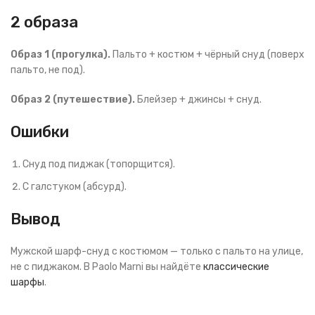
2 образа
Образ 1 (прогулка).
Пальто + костюм + чёрный снуд (поверх
пальто, не под).
Образ 2 (путешествие).
Блейзер + джинсы + снуд.
Ошибки
Снуд под пиджак (топорщится).
С галстуком (абсурд).
Вывод
Мужской шарф-снуд с костюмом — только с пальто на улице,
не с пиджаком. В Paolo Marni вы найдёте
классические
шарфы
.