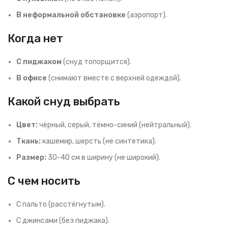
В неформальной обстановке
(аэропорт).
Когда нет
С пиджаком
(снуд топорщится).
В офисе
(снимают вместе с верхней одеждой).
Какой снуд выбрать
Цвет:
чёрный, серый, тёмно-синий (нейтральный).
Ткань:
кашемир, шерсть (не синтетика).
Размер:
30-40 см в ширину (не широкий).
С чем носить
С пальто (расстёгнутым).
С джинсами (без пиджака).