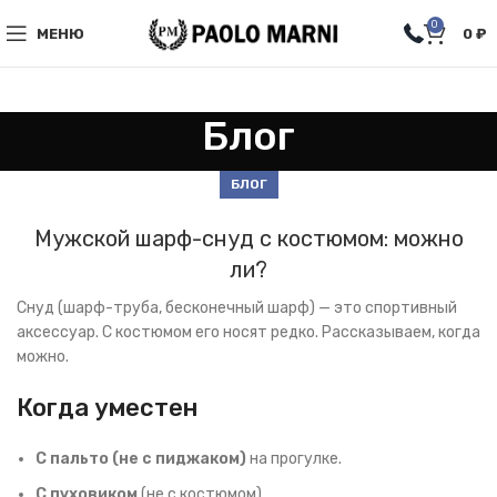
0
МЕНЮ
0
₽
Блог
БЛОГ
Мужской шарф-снуд с костюмом: можно
ли?
Снуд (шарф-труба, бесконечный шарф) — это спортивный
аксессуар. С костюмом его носят редко. Рассказываем, когда
можно.
Когда уместен
С пальто (не с пиджаком)
на прогулке.
С пуховиком
(не с костюмом).