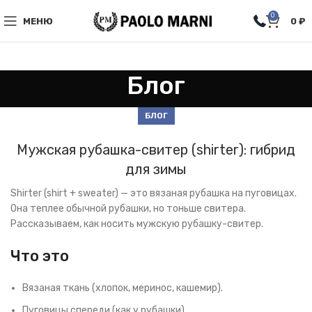
0
МЕНЮ
0
₽
Блог
БЛОГ
Мужская рубашка-свитер (shirter): гибрид
для зимы
Shirter (shirt + sweater) — это вязаная рубашка на пуговицах.
Она теплее обычной рубашки, но тоньше свитера.
Рассказываем, как носить мужскую рубашку-свитер.
Что это
Вязаная ткань (хлопок, меринос, кашемир).
Пуговицы спереди (как у рубашки).