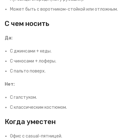
Может быть с воротником-стойкой или отложным.
С чем носить
Да:
С джинсами + кеды.
С чиносами + лоферы.
С пальто поверх.
Нет:
С галстуком.
С классическим костюмом.
Когда уместен
Офис с casual-пятницей.