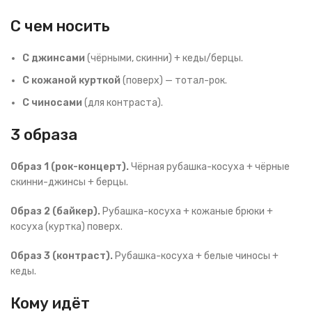
С чем носить
С джинсами
(чёрными, скинни) + кеды/берцы.
С кожаной курткой
(поверх) — тотал-рок.
С чиносами
(для контраста).
3 образа
Образ 1 (рок-концерт).
Чёрная рубашка-косуха + чёрные
скинни-джинсы + берцы.
Образ 2 (байкер).
Рубашка-косуха + кожаные брюки +
косуха (куртка) поверх.
Образ 3 (контраст).
Рубашка-косуха + белые чиносы +
кеды.
Кому идёт