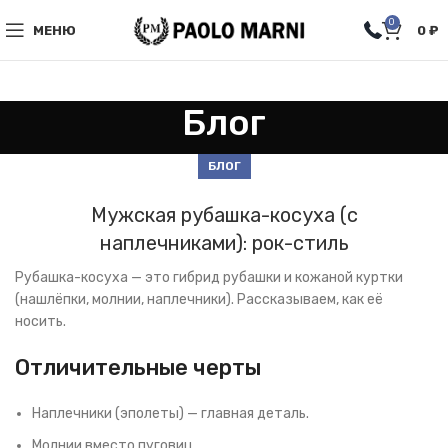
0
МЕНЮ
0
₽
Блог
БЛОГ
Мужская рубашка-косуха (с
наплечниками): рок-стиль
Рубашка-косуха — это гибрид рубашки и кожаной куртки
(нашлёпки, молнии, наплечники). Рассказываем, как её
носить.
Отличительные черты
Наплечники (эполеты) — главная деталь.
Молнии вместо пуговиц.