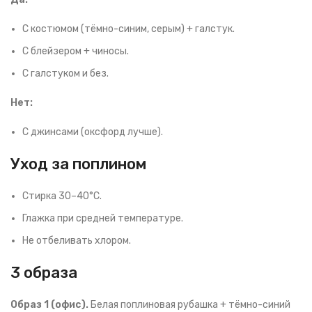
С костюмом (тёмно-синим, серым) + галстук.
С блейзером + чиносы.
С галстуком и без.
Нет:
С джинсами (оксфорд лучше).
Уход за поплином
Стирка 30–40°C.
Глажка при средней температуре.
Не отбеливать хлором.
3 образа
Образ 1 (офис).
Белая поплиновая рубашка + тёмно-синий