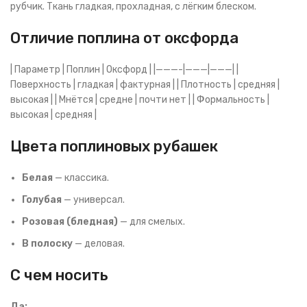
рубчик. Ткань гладкая, прохладная, с лёгким блеском.
Отличие поплина от оксфорда
| Параметр | Поплин | Оксфорд | |———-|———|———| |
Поверхность | гладкая | фактурная | | Плотность | средняя |
высокая | | Мнётся | средне | почти нет | | Формальность |
высокая | средняя |
Цвета поплиновых рубашек
Белая
— классика.
Голубая
— универсал.
Розовая (бледная)
— для смелых.
В полоску
— деловая.
С чем носить
Да: