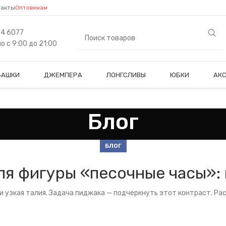
такты
Оптовикам
84 6077
 с 9:00 до 21:00
БАШКИ
ДЖЕМПЕРА
ЛОНГСЛИВЫ
ЮБКИ
АК
Блог
БЛОГ
я фигуры «песочные часы»:
и узкая талия. Задача пиджака — подчеркнуть этот контраст. Ра