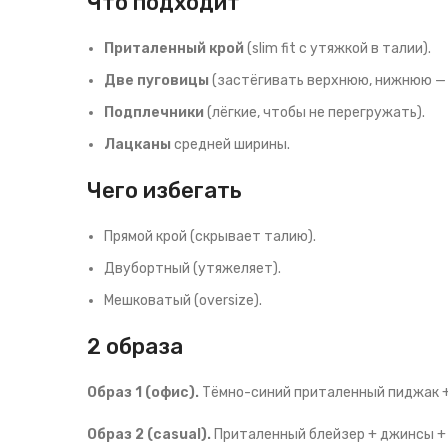
Что подходит
Приталенный крой
(slim fit с утяжкой в талии).
Две пуговицы
(застёгивать верхнюю, нижнюю — 
Подплечники
(лёгкие, чтобы не перегружать).
Лацканы
средней ширины.
Чего избегать
Прямой крой (скрывает талию).
Двубортный (утяжеляет).
Мешковатый (oversize).
2 образа
Образ 1 (офис).
Тёмно-синий приталенный пиджак +
Образ 2 (casual).
Приталенный блейзер + джинсы +