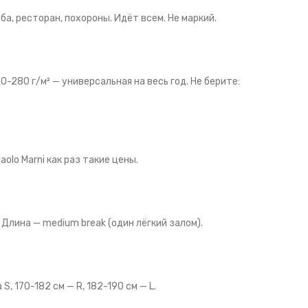
а, ресторан, похороны. Идёт всем. Не маркий.
-280 г/м² — универсальная на весь год. Не берите:
lo Marni как раз такие цены.
Длина — medium break (один лёгкий залом).
S, 170-182 см — R, 182-190 см — L.