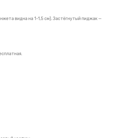
нжета видна на 1-1,5 см). Застёгнутый пиджак —
есплатная.