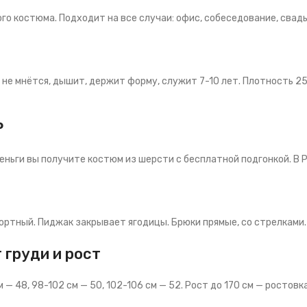
о костюма. Подходит на все случаи: офис, собеседование, свадьб
не мнётся, дышит, держит форму, служит 7-10 лет. Плотность 250
₽
ьги вы получите костюм из шерсти с бесплатной подгонкой. В Pao
ртный. Пиджак закрывает ягодицы. Брюки прямые, со стрелками. 
 груди и рост
— 48, 98-102 см — 50, 102-106 см — 52. Рост до 170 см — ростовка 