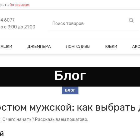
такты
Оптовикам
84 6077
 с 9:00 до 21:00
БАШКИ
ДЖЕМПЕРА
ЛОНГСЛИВЫ
ЮБКИ
АК
Блог
БЛОГ
стюм мужской: как выбрать 
. С чего начать? Рассказываем пошагово.
ий