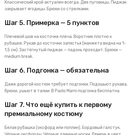
Классический крой актуален всегда. Две пуговицы. Пиджак
закрывает ягодицы. Брюки со стрелками.
Шаг 5. Примерка — 5 пунктов
Плечевой шов на косточке плеча. Воротник плотно к
рубашке. Рукав до косточки запястья (манжета видна на 1-
1,5 см). Застёгнутый пиджак — ладонь проходит. Брюки —
medium break.
Шаг 6. Подгонка — обязательна
Даже дорогой костюм требует подгонки. Подошьют рукава,
брюки, ушьют в талии. В Paolo Marni подгонка бесплатна.
Шаг 7. Что ещё купить к первому
премиальному костюму
Белая рубашка (оксфорд или поплин). Бордовый галстук.
Чёрные оксфорды. Чёрные длинные носки. Ремень в цвет