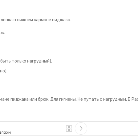
хлопка в нижнем кармане пиджака.
юк.
 быть только нагрудный).
но).
ане пиджака или брюк. Для гигиены. Не путать с нагрудным. В Pao
эпохи