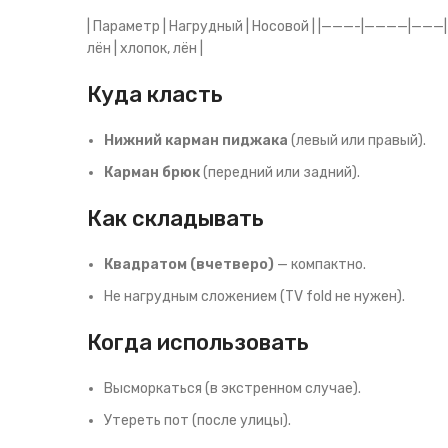
| Параметр | Нагрудный | Носовой | |———-|————|———| |
лён | хлопок, лён |
Куда класть
Нижний карман пиджака
(левый или правый).
Карман брюк
(передний или задний).
Как складывать
Квадратом (вчетверо)
— компактно.
Не нагрудным сложением (TV fold не нужен).
Когда использовать
Высморкаться (в экстренном случае).
Утереть пот (после улицы).