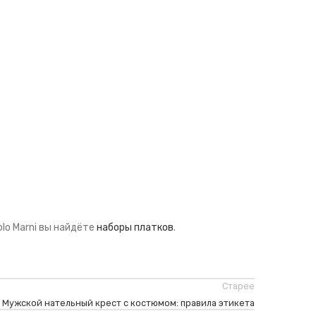
lo Marni вы найдёте
наборы платков
.
Старее
Мужской нательный крест с костюмом: правила этикета