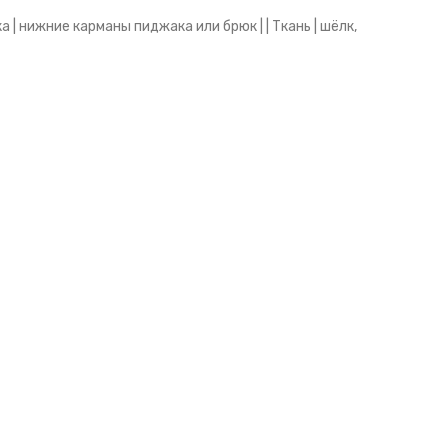
а | нижние карманы пиджака или брюк | | Ткань | шёлк,