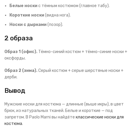
Белые носки
с тёмным костюмом (главное табу).
Короткие носки
(видна нога).
Носки с дырками
(позор).
2 образа
Образ 1 (офис).
Тёмно-синий костюм + тёмно-синие носки +
оксфорды.
Образ 2 (зима).
Серый костюм + серые шерстяные носки +
дерби.
Вывод
Мужские носки для костюма — длинные (выше икры), в цвет
брюк, из натуральных тканей. Белые и короткие — под
запретом. В Paolo Marni вы найдёте
классические носки для
костюма
.