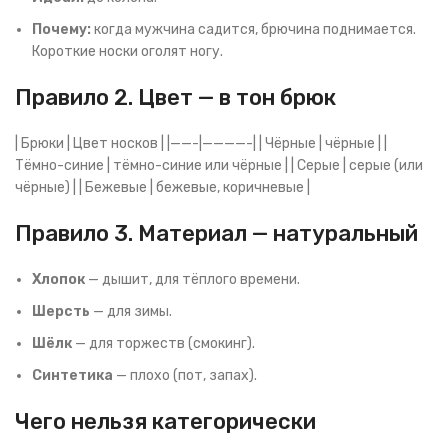
Почему:
когда мужчина садится, брючина поднимается.
Короткие носки оголят ногу.
Правило 2. Цвет — в тон брюк
| Брюки | Цвет носков | |——-|————-| | Чёрные | чёрные | |
Тёмно-синие | тёмно-синие или чёрные | | Серые | серые (или
чёрные) | | Бежевые | бежевые, коричневые |
Правило 3. Материал — натуральный
Хлопок
— дышит, для тёплого времени.
Шерсть
— для зимы.
Шёлк
— для торжеств (смокинг).
Синтетика
— плохо (пот, запах).
Чего нельзя категорически