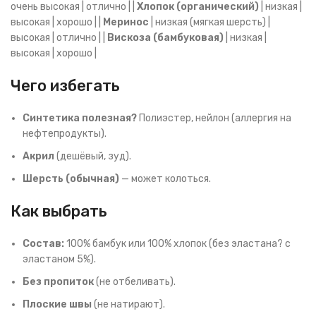
очень высокая | отлично | |
Хлопок (органический)
| низкая |
высокая | хорошо | |
Меринос
| низкая (мягкая шерсть) |
высокая | отлично | |
Вискоза (бамбуковая)
| низкая |
высокая | хорошо |
Чего избегать
Синтетика полезная?
Полиэстер, нейлон (аллергия на
нефтепродукты).
Акрил
(дешёвый, зуд).
Шерсть (обычная)
— может колоться.
Как выбрать
Состав:
100% бамбук или 100% хлопок (без эластана? с
эластаном 5%).
Без пропиток
(не отбеливать).
Плоские швы
(не натирают).