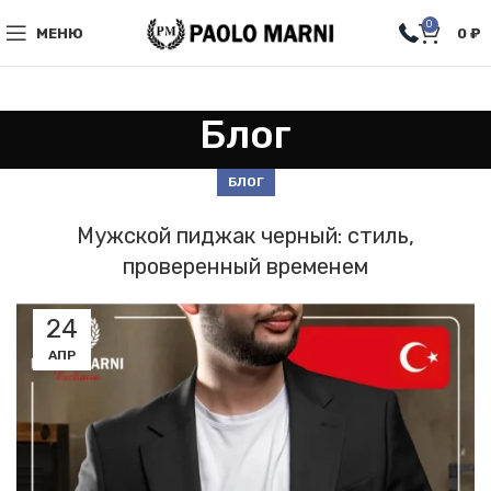
0
МЕНЮ
0
₽
Блог
БЛОГ
Мужской пиджак черный: стиль,
проверенный временем
24
АПР