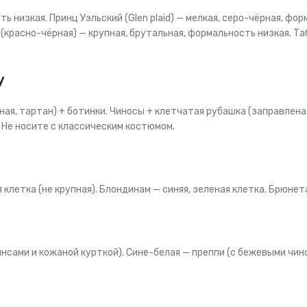
ь низкая. Принц Уэльский (Glen plaid) — мелкая, серо-чёрная, фо
красно-чёрная) — крупная, брутальная, формальность низкая. Та
у
ная, тартан) + ботинки. Чиносы + клетчатая рубашка (заправлена 
 Не носите с классическим костюмом.
клетка (не крупная). Блондинам — синяя, зеленая клетка. Брюнет
нсами и кожаной курткой). Сине-белая — преппи (с бежевыми чин