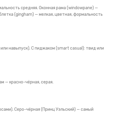
рмальность средняя. Оконная рама (windowpane) —
блетка (gingham) — мелкая, цветная, формальность
или навыпуск). С пиджаком (smart casual): твид или
ам — красно-чёрная, серая.
осами). Серо-чёрная (Принц Уэльский) — самый