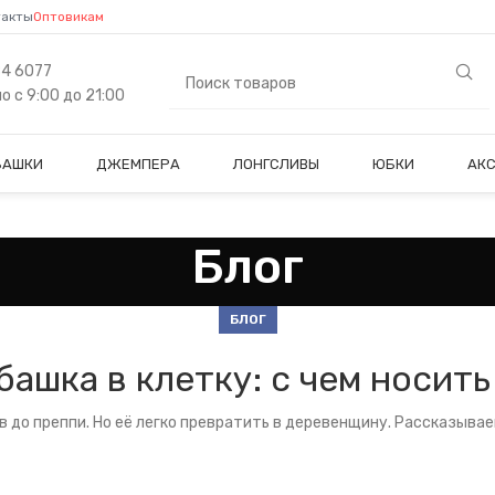
такты
Оптовикам
84 6077
 с 9:00 до 21:00
БАШКИ
ДЖЕМПЕРА
ЛОНГСЛИВЫ
ЮБКИ
АК
Блог
БЛОГ
ашка в клетку: с чем носить
в до преппи. Но её легко превратить в деревенщину. Рассказывае