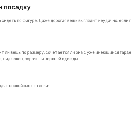
и посадку
 сидеть по фигуре. Даже дорогая вещь выглядит неудачно, если 
т ли вещь по размеру, сочетается ли она с уже имеющимся гарде
, пиджаков, сорочек и верхней одежды.
одят спокойные оттенки: