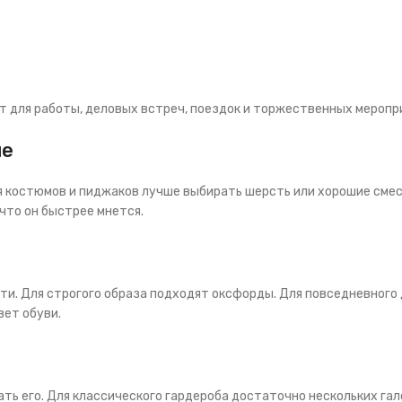
т для работы, деловых встреч, поездок и торжественных меропр
ше
я костюмов и пиджаков лучше выбирать шерсть или хорошие смес
 что он быстрее мнется.
. Для строгого образа подходят оксфорды. Для повседневного де
вет обуви.
ть его. Для классического гардероба достаточно нескольких гал