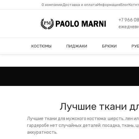
О компании
Доставка и оплата
Информация
Блог
Котн
+7 966 0
ежедневно
КОСТЮМЫ
ПИДЖАКИ
БРЮКИ
РУ
Лучшие ткани дл
Лучшие ткани для мужского костюма: шерсть, лен ил
гардеробе нет случайных деталей: посадка, ткань, 
аккуратность.