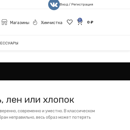
Вход / Регистрация
0
0
₽
Магазины
Химчистка
СЕССУАРЫ
, лен или хлопок
веренно, современно и уместно. В классическом
бран неправильно, весь образ может потерять