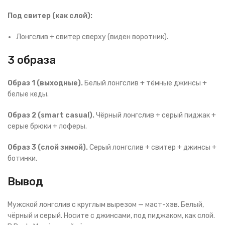
Под свитер (как слой):
Лонгслив + свитер сверху (виден воротник).
3 образа
Образ 1 (выходные).
Белый лонгслив + тёмные джинсы +
белые кеды.
Образ 2 (smart casual).
Чёрный лонгслив + серый пиджак +
серые брюки + лоферы.
Образ 3 (слой зимой).
Серый лонгслив + свитер + джинсы +
ботинки.
Вывод
Мужской лонгслив с круглым вырезом — маст-хэв. Белый,
чёрный и серый. Носите с джинсами, под пиджаком, как слой.