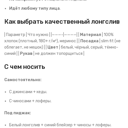
Идёт любому типу лица
.
Как выбрать качественный лонгслив
| Параметр | Что нужно | |———-|————| |
Материал
| 100%
хлопок (плотный, 180+ г/м²), меринос | |
Посадка
| slim fit (не
облегает, не мешок) | |
Цвет
| белый, чёрный, серый, тёмно-
синий | |
Рукав
| не должен топорщиться |
С чем носить
Самостоятельно:
С джинсами + кеды.
С чиносами + лоферы.
Под пиджак:
Белый лонгслив + синий блейзер + чиносы + лоферы.