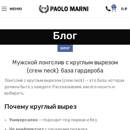
0
МЕНЮ
0
₽
Блог
БЛОГ
Мужской лонгслив с круглым вырезом
(crew neck): база гардероба
Лонгслив с круглым вырезом (crew neck) — это база, которая
должна быть у каждого. Рассказываем, как его носить и
выбирать.
Почему круглый вырез
Универсален
— подходит под пиджак и без.
Не конфликтует
с лацканами пиджака.