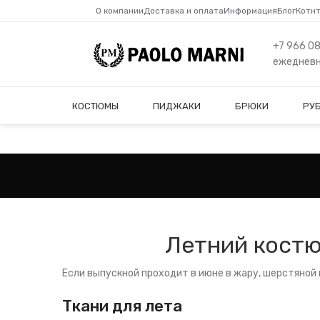
О компании
Доставка и оплата
Информация
Блог
Котн
+7 966 0
ежедневно
КОСТЮМЫ
ПИДЖАКИ
БРЮКИ
РУ
Летний костюм
Если выпускной проходит в июне в жару, шерстяной 
Ткани для лета