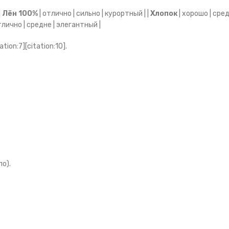
|
Лён 100%
| отлично | сильно | курортный | |
Хлопок
| хорошо | сред
тлично | средне | элегантный |
tion:7][citation:10].
о).