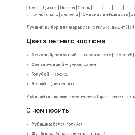
| Ткань | Дышит | Мнётся | Стиль | |——-|——-|———|——-| 
отлично | слабо | деловой | |
Смеска лён+шерсть
| о
Лучший выбор для жары:
лён (стильно, дышит) [cita
Цвета летнего костюма
Бежевый, песочный
— классика лета [citation:5].
Светло-серый
— универсален.
Голубой
— свежо.
Белый
— для смелых.
Избегайте:
чёрный, тёмно-синий (притягивают тепл
С чем носить
Рубашка:
белая, голубая.
Футболка:
белая (для smart casual).