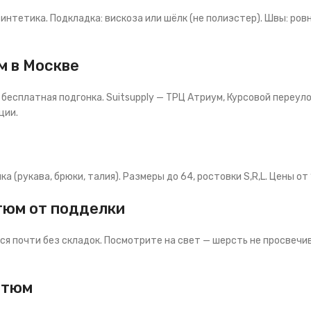
синтетика. Подкладка: вискоза или шёлк (не полиэстер). Швы: ров
м в Москве
, бесплатная подгонка. Suitsupply — ТРЦ Атриум, Курсовой переулок
ции.
(рукава, брюки, талия). Размеры до 64, ростовки S,R,L. Цены от 
тюм от подделки
я почти без складок. Посмотрите на свет — шерсть не просвечив
стюм