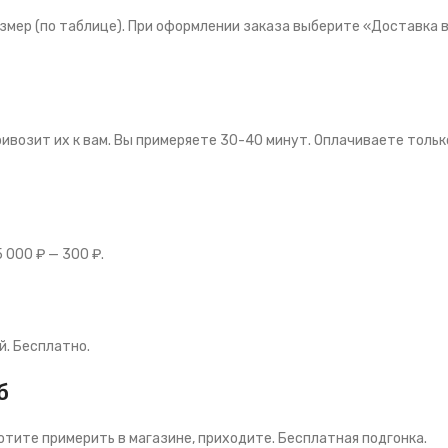
азмер (по таблице). При оформлении заказа выберите «Доставка в
ривозит их к вам. Вы примеряете 30-40 минут. Оплачиваете толь
 000 ₽ — 300 ₽.
й. Бесплатно.
б
хотите примерить в магазине, приходите. Бесплатная подгонка.