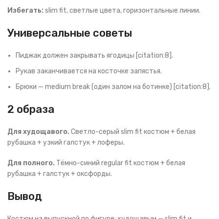
Избегать:
slim fit, светлые цвета, горизонтальные линии.
Универсальные советы
Пиджак должен закрывать ягодицы [citation:8].
Рукав заканчивается на косточке запястья.
Брюки — medium break (один залом на ботинке) [citation:8].
2 образа
Для худощавого.
Светло-серый slim fit костюм + белая
рубашка + узкий галстук + лоферы.
Для полного.
Тёмно-синий regular fit костюм + белая
рубашка + галстук + оксфорды.
Вывод
Костюм на выпускной по фигуре: худощавым — slim fit и