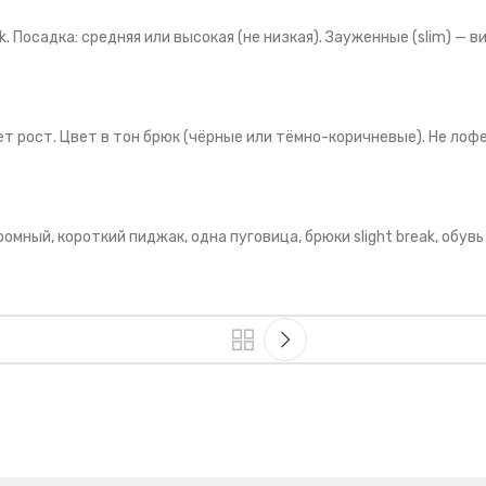
ak. Посадка: средняя или высокая (не низкая). Зауженные (slim) — 
ет рост. Цвет в тон брюк (чёрные или тёмно-коричневые). Не лоф
мный, короткий пиджак, одна пуговица, брюки slight break, обувь