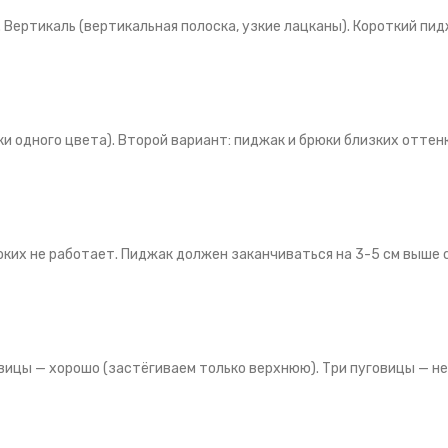
 Вертикаль (вертикальная полоска, узкие лацканы). Короткий пид
 одного цвета). Второй вариант: пиджак и брюки близких оттенк
ких не работает. Пиджак должен заканчиваться на 3-5 см выше с
овицы — хорошо (застёгиваем только верхнюю). Три пуговицы — н