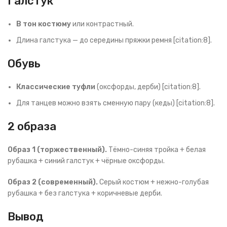
Галстук
В тон костюму
или контрастный.
Длина галстука — до середины пряжки ремня [citation:8].
Обувь
Классические туфли
(оксфорды, дерби) [citation:8].
Для танцев можно взять сменную пару (кеды) [citation:8].
2 образа
Образ 1 (торжественный).
Тёмно-синяя тройка + белая
рубашка + синий галстук + чёрные оксфорды.
Образ 2 (современный).
Серый костюм + нежно-голубая
рубашка + без галстука + коричневые дерби.
Вывод