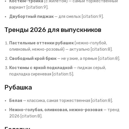
Костюм-тройка
(с жилетом) — самый торжественный
вариант [citation:9].
Двубортный пиджак
— для смелых [citation:9].
Тренды 2026 для выпускников
Пастельные оттенки рубашек
(нежно-голубой,
оливковый, нежно-розовый) — актуально [citation:8].
Свободный крой брюк
— не узкие, а прямые [citation:8].
Костюмы с яркой подкладкой
— пиджак серый,
подкладка сиреневая [citation:5].
Рубашка
Белая
— классика, самая торжественная [citation:8].
Нежно-голубая, оливковая, нежно-розовая
— тренд
2026 [citation:8].