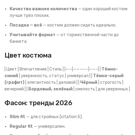
Качество важнее количества
— один хороший костюм
лучше трёх плохих.
Посадка — всё
— костюм должен сидеть идеально.
Учитывайте формат
— от торжественной части до
банкета.
Цвет костюма
| Цвет | Впечатление | Стиль | |——|————-|——-| |
Тёмно-
синий
| уверенность, статус | универсал | |
Тёмно-серый
(графит)
| элегантность | деловой | |
Чёрный
| строгость |
вечерний | |
Бордовый, зелёный
| смелость | для уверенных |
Фасон: тренды 2026
Slim fit
— для стройных [citation:5].
Regular fit
— универсален.