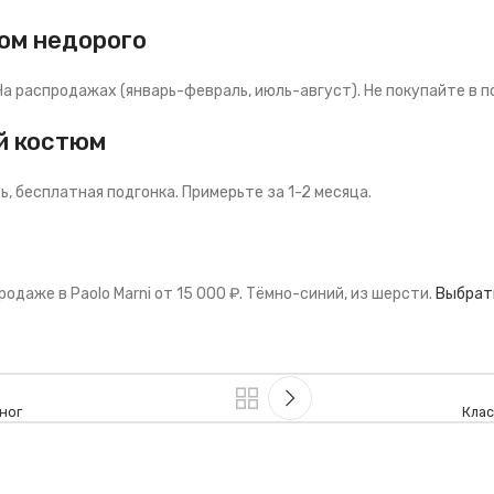
юм недорого
 На распродажах (январь-февраль, июль-август). Не покупайте в 
й костюм
ть, бесплатная подгонка. Примерьте за 1-2 месяца.
даже в Paolo Marni от 15 000 ₽. Тёмно-синий, из шерсти.
Выбрат
ног
Клас