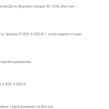
елая Дача, Внуково (скидки 30-70%). Винтаж —
ь). Аренда (3 000-6 000 ₽) — если наденете один
ечерней церемонии.
а 2 000-3 000 ₽.
шёвые туфли развалятся быстро.