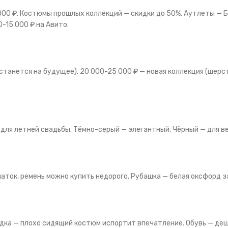
000 ₽. Костюмы прошлых коллекций — скидки до 50%. Аутлеты — Б
0-15 000 ₽ на Авито.
станется на будущее). 20 000-25 000 ₽ — новая коллекция (шерст
 для летней свадьбы. Тёмно-серый — элегантный. Чёрный — для в
латок, ремень можно купить недорого. Рубашка — белая оксфорд з
адка — плохо сидящий костюм испортит впечатление. Обувь — де