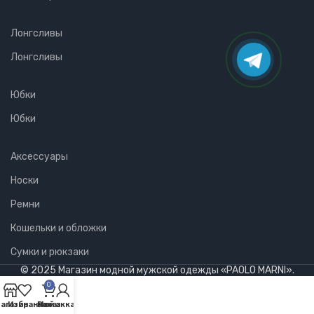
Лонгсливы
Лонгсливы
Юбки
Юбки
Аксессуары
Носки
Ремни
Кошельки и обложки
Сумки и рюкзаки
© 2025 Магазин модной мужской одежды «PAOLO MARNI».
0
агазин
Избранное
Мой аккаунт
Заказ