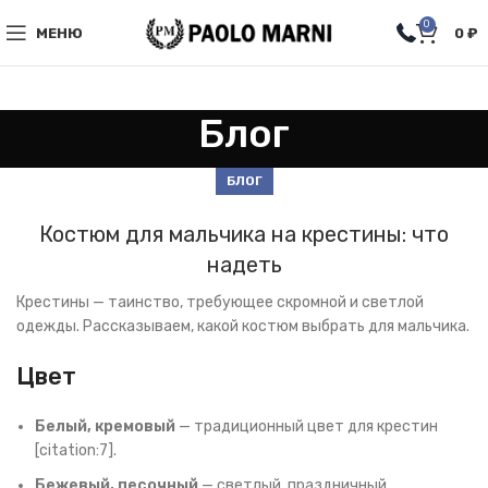
0
МЕНЮ
0
₽
Блог
БЛОГ
Костюм для мальчика на крестины: что
надеть
Крестины — таинство, требующее скромной и светлой
одежды. Рассказываем, какой костюм выбрать для мальчика.
Цвет
Белый, кремовый
— традиционный цвет для крестин
[citation:7].
Бежевый, песочный
— светлый, праздничный.