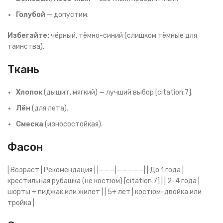
Голубой
— допустим.
Избегайте:
чёрный, тёмно-синий (слишком тёмные для
таинства).
Ткань
Хлопок
(дышит, мягкий) — лучший выбор [citation:7].
Лён
(для лета).
Смеска
(износостойкая).
Фасон
| Возраст | Рекомендация | |———|—————| | До 1 года |
крестильная рубашка (не костюм) [citation:7] | | 2-4 года |
шорты + пиджак или жилет | | 5+ лет | костюм-двойка или
тройка |