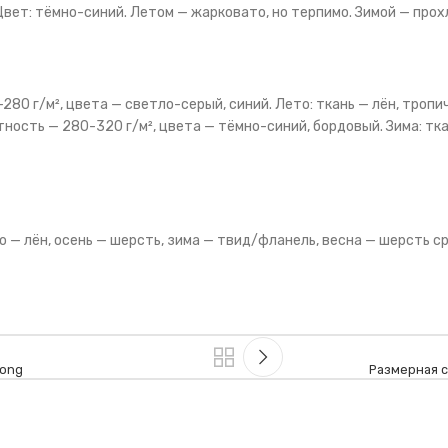
Цвет: тёмно-синий. Летом — жарковато, но терпимо. Зимой — прох
280 г/м², цвета — светло-серый, синий. Лето: ткань — лён, тропи
отность — 280-320 г/м², цвета — тёмно-синий, бордовый. Зима: тк
 — лён, осень — шерсть, зима — твид/фланель, весна — шерсть ср
Long
Размерная с