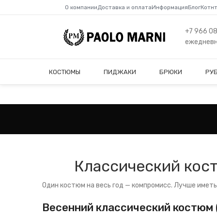
О компании
Доставка и оплата
Информация
Блог
Котн
+7 966 0
ежедневно
КОСТЮМЫ
ПИДЖАКИ
БРЮКИ
РУ
Классический кост
Один костюм на весь год — компромисс. Лучше иметь
Весенний классический костюм 