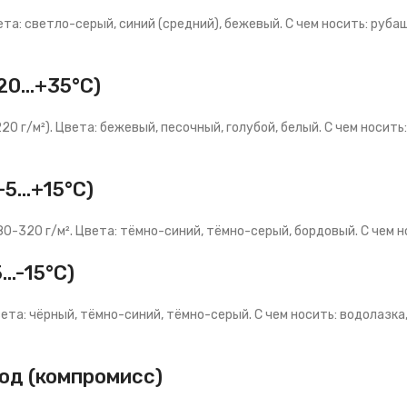
та: светло-серый, синий (средний), бежевый. С чем носить: рубашка
20…+35°C)
20 г/м²). Цвета: бежевый, песочный, голубой, белый. С чем носить
+5…+15°C)
80-320 г/м². Цвета: тёмно-синий, тёмно-серый, бордовый. С чем но
…-15°C)
вета: чёрный, тёмно-синий, тёмно-серый. С чем носить: водолазка
од (компромисс)