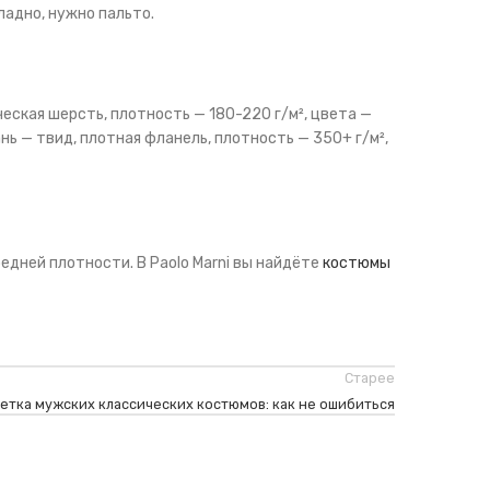
ладно, нужно пальто.
ческая шерсть, плотность — 180-220 г/м², цвета —
ань — твид, плотная фланель, плотность — 350+ г/м²,
едней плотности. В Paolo Marni вы найдёте
костюмы
Старее
етка мужских классических костюмов: как не ошибиться