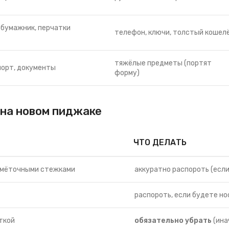
 бумажник, перчатки
телефон, ключи, толстый кошел
тяжёлые предметы (портят
порт, документы
форму)
на новом пиджаке
ЧТО ДЕЛАТЬ
амёточными стежками
аккуратно распороть (есл
распороть, если будете но
ткой
обязательно убрать
(ина