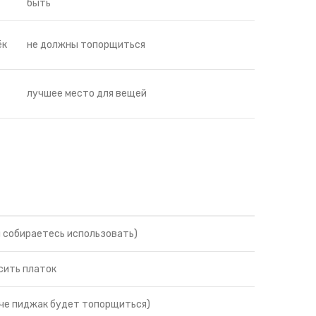
быть
ёк
не должны топорщиться
лучшее место для вещей
и собираетесь использовать)
сить платок
че пиджак будет топорщиться)