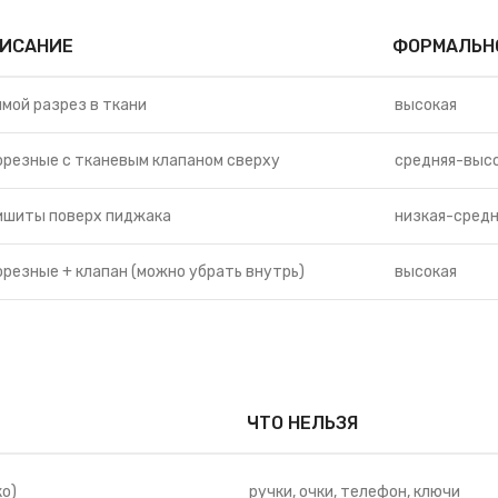
ИСАНИЕ
ФОРМАЛЬН
ямой разрез в ткани
высокая
орезные с тканевым клапаном сверху
средняя-выс
ишиты поверх пиджака
низкая-средн
орезные + клапан (можно убрать внутрь)
высокая
ЧТО НЕЛЬЗЯ
ко)
ручки, очки, телефон, ключи