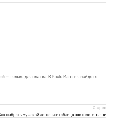
й — только для платка. В Paolo Marni вы найдёте
Старее
Как выбрать мужской лонгслив: таблица плотности ткани