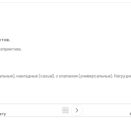
етов.
оприятиях.
ные), накладные (casual), с клапаном (универсальные). Нагрудны
ету