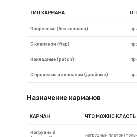
ТИП КАРМАНА
ОП
Прорезные (без клапана)
пр
С клапаном (flap)
пр
Накладные (patch)
пр
С прорезью и клапаном (двойные)
пр
Назначение карманов
КАРМАН
ЧТО МОЖНО КЛАСТЬ
Нагрудный
нагрудный платок (толь