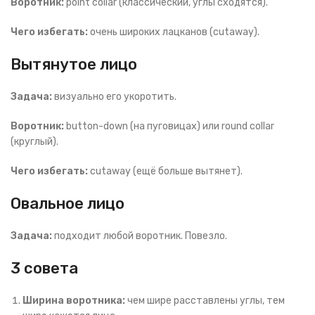
Воротник:
point collar (классический, углы сходятся).
Чего избегать:
очень широких лацканов (cutaway).
Вытянутое лицо
Задача:
визуально его укоротить.
Воротник:
button-down (на пуговицах) или round collar
(круглый).
Чего избегать:
cutaway (ещё больше вытянет).
Овальное лицо
Задача:
подходит любой воротник. Повезло.
3 совета
Ширина воротника:
чем шире расставлены углы, тем