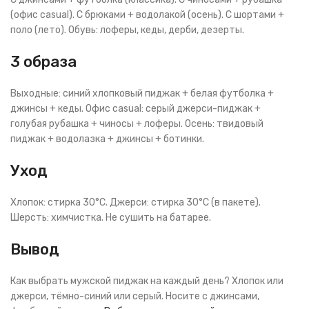
(офис casual). С брюками + водолакой (осень). С шортами +
поло (лето). Обувь: лоферы, кеды, дерби, дезерты.
3 образа
Выходные: синий хлопковый пиджак + белая футболка +
джинсы + кеды. Офис casual: серый джерси-пиджак +
голубая рубашка + чиносы + лоферы. Осень: твидовый
пиджак + водолазка + джинсы + ботинки.
Уход
Хлопок: стирка 30°C. Джерси: стирка 30°C (в пакете).
Шерсть: химчистка. Не сушить на батарее.
Вывод
Как выбрать мужской пиджак на каждый день? Хлопок или
джерси, тёмно-синий или серый. Носите с джинсами,