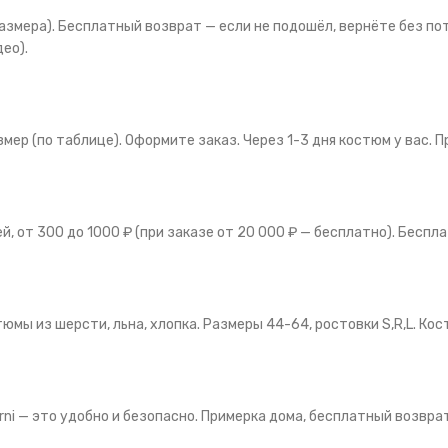
размера). Бесплатный возврат — если не подошёл, вернёте без п
ео).
змер (по таблице). Оформите заказ. Через 1-3 дня костюм у вас.
ей, от 300 до 1000 ₽ (при заказе от 20 000 ₽ — бесплатно). Беспл
юмы из шерсти, льна, хлопка. Размеры 44-64, ростовки S,R,L. Ко
ni — это удобно и безопасно. Примерка дома, бесплатный возвра