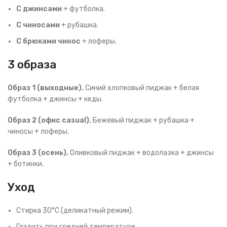
С джинсами
+ футболка.
С чиносами
+ рубашка.
С брюками чинос
+ лоферы.
3 образа
Образ 1 (выходные).
Синий хлопковый пиджак + белая
футболка + джинсы + кеды.
Образ 2 (офис casual).
Бежевый пиджак + рубашка +
чиносы + лоферы.
Образ 3 (осень).
Оливковый пиджак + водолазка + джинсы
+ ботинки.
Уход
Стирка 30°C (деликатный режим).
Гладить при средней температуре.