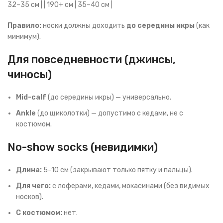
32–35 см | | 190+ см | 35–40 см |
Правило:
носки должны доходить
до середины икры
(как
минимум).
Для повседневности (джинсы,
чиносы)
Mid-calf
(до середины икры) — универсально.
Ankle
(до щиколотки) — допустимо с кедами, не с
костюмом.
No-show socks (невидимки)
Длина:
5–10 см (закрывают только пятку и пальцы).
Для чего:
с лоферами, кедами, мокасинами (без видимых
носков).
С костюмом:
нет.