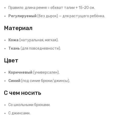
Правило: длина ремня = обхват талии + 15-20 см.
Регулируемый
(без дырок) — для растущего ребёнка.
Материал
Кожа
(натуральная, мягкая).
Ткань
(для повседневности).
Цвет
Коричневый
(универсален).
Синий
(под синие брюки/джинсы).
С чем носить
Со школьными брюками.
С джинсами.