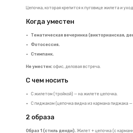
Цепочка, которая крепится к пуговице жилета и уход
Когда уместен
Тематическая вечеринка (викторианская, де
Фотосессия.
Стимпанк.
Не уместен:
офис, деловая встреча.
С чем носить
С жилетом (тройкой) — на жилете цепочка.
С пиджаком (цепочка видна из кармана пиджака — 
2 образа
Образ 1 (стиль денди).
Жилет + цепочка (с карманн