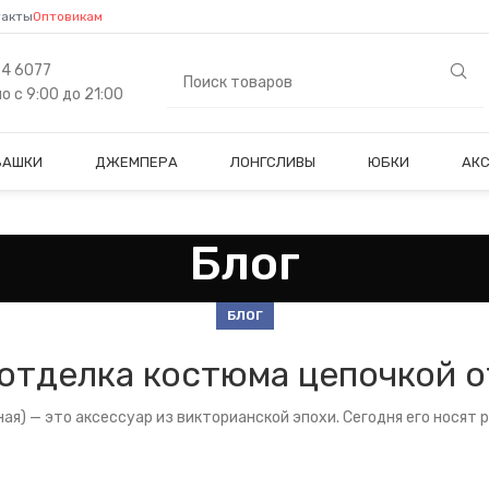
такты
Оптовикам
84 6077
 с 9:00 до 21:00
БАШКИ
ДЖЕМПЕРА
ЛОНГСЛИВЫ
ЮБКИ
АК
Блог
БЛОГ
отделка костюма цепочкой о
я) — это аксессуар из викторианской эпохи. Сегодня его носят р