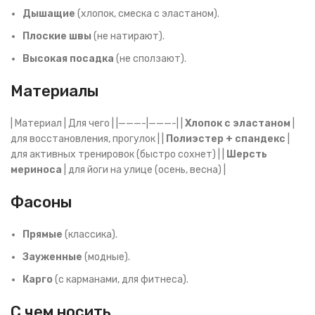
Дышащие
(хлопок, смеска с эластаном).
Плоские швы
(не натирают).
Высокая посадка
(не сползают).
Материалы
| Материал | Для чего | |———-|———-| |
Хлопок с эластаном
|
для восстановления, прогулок | |
Полиэстер + спандекс
|
для активных тренировок (быстро сохнет) | |
Шерсть
мериноса
| для йоги на улице (осень, весна) |
Фасоны
Прямые
(классика).
Зауженные
(модные).
Карго
(с карманами, для фитнеса).
С чем носить