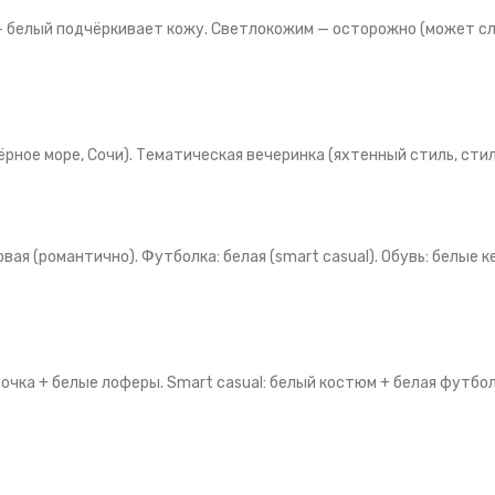
— белый подчёркивает кожу. Светлокожим — осторожно (может с
рное море, Сочи). Тематическая вечеринка (яхтенный стиль, стиль
озовая (романтично). Футболка: белая (smart casual). Обувь: белы
бочка + белые лоферы. Smart casual: белый костюм + белая футбо